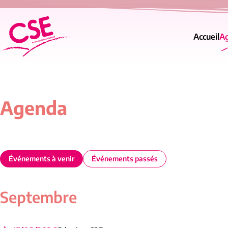
Accès au contenu
Panneau de gestion des cookies
Accueil
A
Agenda
Événements à venir
Événements passés
Septembre